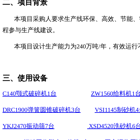
二、
项目背景
本项目采购人要求生产线环保、高效、节能、
程参与生产线建设。
本项目设计生产能力为
240万吨/年，有效运行
三、
使用设备
C140颚式破碎机1台
ZW1560给料机1
DRC1900弹簧圆锥破碎机3台
VSI1145制砂机
YKJ2470振动筛7台
XSD4520洗砂机6