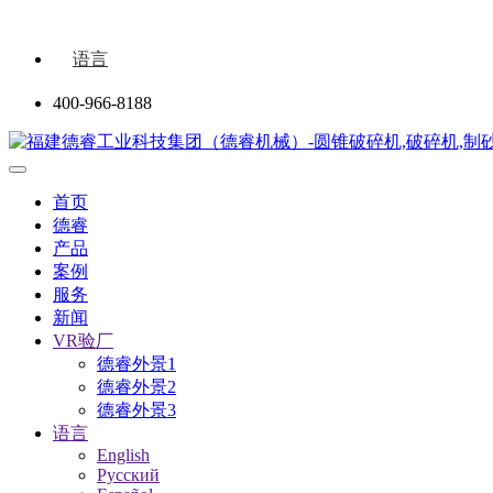
语言
400-966-8188
首页
德睿
产品
案例
服务
新闻
VR验厂
德睿外景1
德睿外景2
德睿外景3
语言
English
Русский